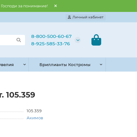
и Господи за понимание!
Личный кабинет
8-800-500-60-67
8-925-585-33-76
велия
Бриллианты Костромы
. 105.359
105.359
Акимов