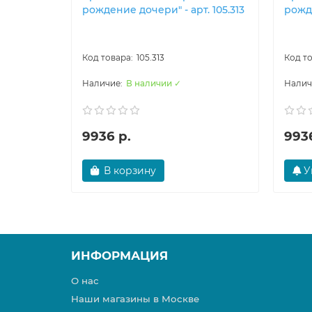
рождение дочери" - арт. 105.313
рожде
105.313
В наличии ✓
9936 р.
9936
В корзину
У
ИНФОРМАЦИЯ
О нас
Наши магазины в Москве