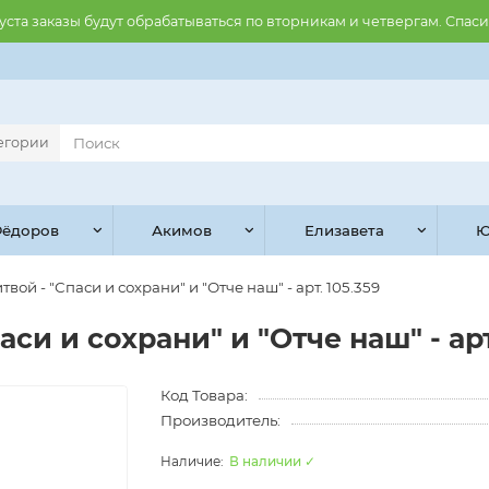
августа заказы будут обрабатываться по вторникам и четвергам. Спас
тегории
ёдоров
Акимов
Елизавета
Ю
твой - "Спаси и сохрани" и "Отче наш" - арт. 105.359
си и сохрани" и "Отче наш" - арт
Код Товара:
Производитель:
В наличии ✓