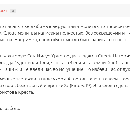
вет
0
 написаны две любимые верующими молитвы на церковно-с
». Слова молитвы написаны полностью, без сокращений и т
ыслах. Например, слово «Бог» могло быть написано только п
ш», которую Сам Иисус Христос дал людям в Своей Нагорно
ое, да будет воля Твоя, яко на небеси и на земли. Хлеб на
нашим; и не введи нас во искушение, но избави нас от лук
мощью застежки в виде якоря. Апостол Павел в своем Посл
ы якорь безопасный и крепкий» (Евр. 6: 19). Эти слова сде
 Христова Креста.
я работа.