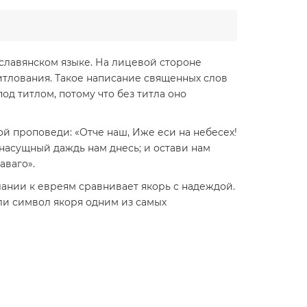
лавянском языке. На лицевой стороне
итлования. Такое написание священных слов
од титлом, потому что без титла оно
й проповеди: «Отче наш, Иже еси на небесех!
ш насущный даждь нам днесь; и остави нам
аваго».
ании к евреям сравнивает якорь с надеждой.
лали символ якоря одним из самых