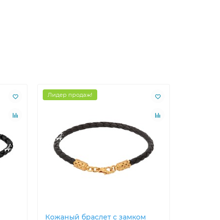
Лидер продаж!
Лидер пр
Кожаный браслет с замком
Кожаный