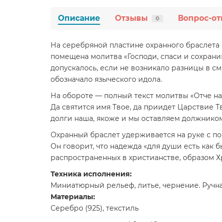
Описание
Отзывы
Вопрос-от
0
На серебряной пластине охранного браслета
помещена молитва «Господи, спаси и сохрани
допускалось, если не возникало разницы в см
обозначало языческого идола.
На обороте — полный текст молитвы «Отче на
Да святится имя Твое, да приидет Царствие Тв
долги наша, якоже и мы оставляем должником 
Охранный браслет удерживается на руке с по
Он говорит, что надежда «для души есть как б
распространенных в христианстве, образом
Техника исполнения:
Миниатюрный рельеф, литье, чернение. Ручна
Материалы:
Серебро (925), текстиль