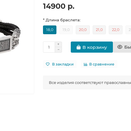
14900 р.
* Длина браслета:
18,0
19,0
20,0
21,0
22,0
2
Бы
В корзину
В закладки
В сравнение
Все изделия соответствуют православн