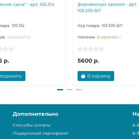
ние сына" - арт. 105.314
фирменным замком - арт.
105.535-БП
105.314
105.535-БП
Закончился
В наличии ✓
 р.
5600 р.
ведомить
В корзину
Дополнительно
Н
Способы оплаты
8-
Подарочный сертификат
8-