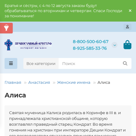
Братья и сёстры, с 4 по 12 августа заказы будут
обрабатываться по вторникам и четвергам. Спаси Господи
за понимание!
8-800-500-60-67
8-925-585-33-76
Все категории
Главная
Анастасия
Женские имена
Алиса
Алиса
Святая мученица Калиса родилась в Коринфе в III в. и
принадлежала христианской общине, которую
возглавлял праведный старец Кондрат. Во время
гонения на христиан при императоре Деции Кондрат и
его последователи отказались принести языческие