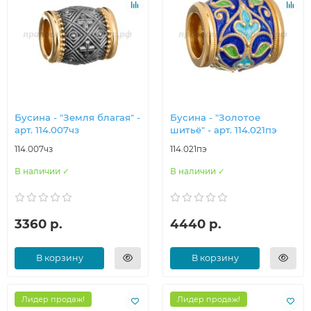
Бусина - "Земля благая" -
Бусина - "Золотое
арт. 114.007чз
шитьё" - арт. 114.021пэ
114.007чз
114.021пэ
В наличии ✓
В наличии ✓
3360 р.
4440 р.
В корзину
В корзину
Лидер продаж!
Лидер продаж!