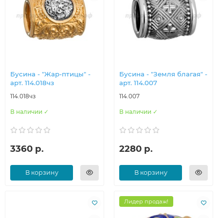
Бусина - "Жар-птицы" -
Бусина - "Земля благая" -
арт. 114.018чз
арт. 114.007
114.018чз
114.007
В наличии ✓
В наличии ✓
3360 р.
2280 р.
В корзину
В корзину
Лидер продаж!