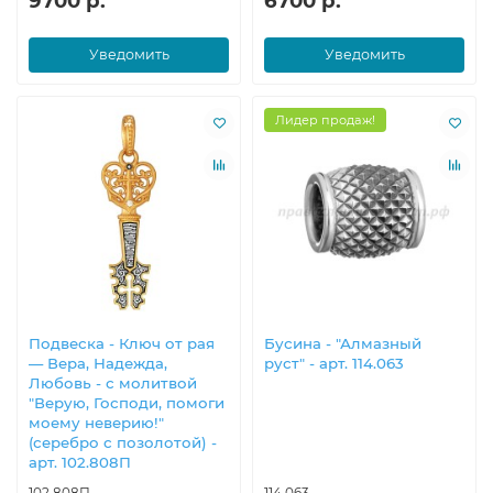
9700 р.
6700 р.
Уведомить
Уведомить
Лидер продаж!
Подвеска - Ключ от рая
Бусина - "Алмазный
— Вера, Надежда,
руст" - арт. 114.063
Любовь - с молитвой
"Верую, Господи, помоги
моему неверию!"
(серебро с позолотой) -
арт. 102.808П
102.808П
114.063