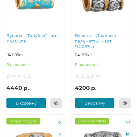
Бусина - "Голубка" - арт.
Бусина - "Двойные
114.095пэ
пальметты" - арт.
114.097чз
114.095пэ
114.097чз
В наличии ✓
В наличии ✓
4440 р.
4200 р.
В корзину
В корзину
Лидер продаж!
Лидер продаж!