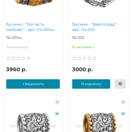
Бусина - "Бог есть
Бусина - "Вертоград" -
любовь" - арт. 114.051чз
арт. 114.202
114.051чз
114.202
Закончился
В наличии ✓
3960 р.
3000 р.
Уведомить
В корзину