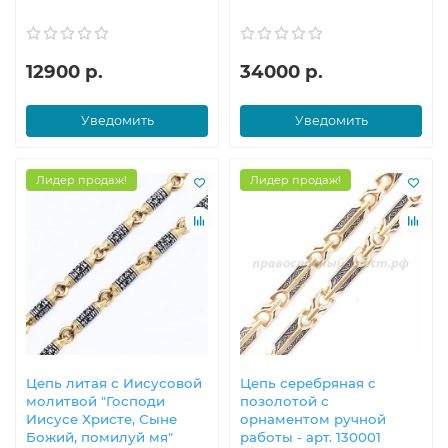
12900 р.
34000 р.
Уведомить
Уведомить
Лидер продаж!
Лидер продаж!
Цепь литая с Иисусовой
Цепь серебряная с
молитвой "Господи
позолотой с
Иисусе Христе, Сыне
орнаментом ручной
Божий, помилуй мя"
работы - арт. 130001