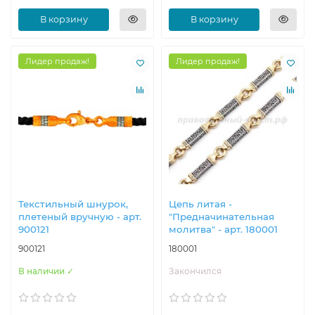
В корзину
В корзину
Лидер продаж!
Лидер продаж!
Текстильный шнурок,
Цепь литая -
плетеный вручную - арт.
"Предначинательная
900121
молитва" - арт. 180001
900121
180001
В наличии ✓
Закончился