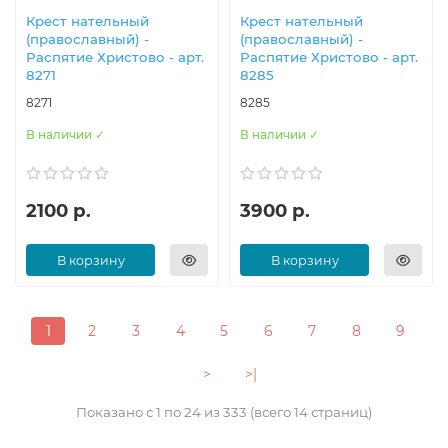
Крест нательный
Крест нательный
(православный) -
(православный) -
Распятие Христово - арт.
Распятие Христово - арт.
8271
8285
8271
8285
В наличии ✓
В наличии ✓
2100 р.
3900 р.
В корзину
В корзину
1
2
3
4
5
6
7
8
9
>
>|
Показано с 1 по 24 из 333 (всего 14 страниц)