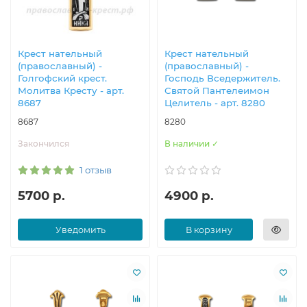
Крест нательный
Крест нательный
(православный) -
(православный) -
Голгофский крест.
Господь Вседержител​ь.
Молитва Кресту - арт.
Святой Пантелеимон​
8687
Целитель - арт. 8280
8687
8280
Закончился
В наличии ✓
1 отзыв
5700 р.
4900 р.
Уведомить
В корзину