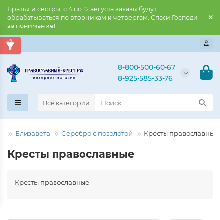
Братья и сёстры, с 4 по 12 августа заказы будут
обрабатываться по вторникам и четвергам. Спаси Господи
за понимание!
8-800-500-60-67
8-925-585-33-76
Все категории
ая
Елизавета
Серебро с позолотой
Кресты православные
Кресты православные
Кресты православные