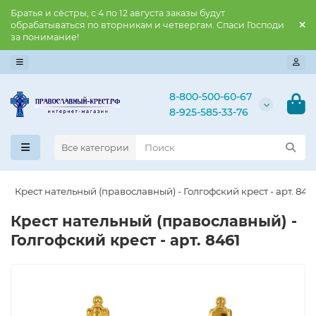
Братья и сёстры, с 4 по 12 августа заказы будут
обрабатываться по вторникам и четвергам. Спаси Господи
за понимание!
8-800-500-60-67
8-925-585-33-76
Все категории
Крест нательный (православный) - Голгофский крест - арт. 846
Крест нательный (православный) -
Голгофский крест - арт. 8461