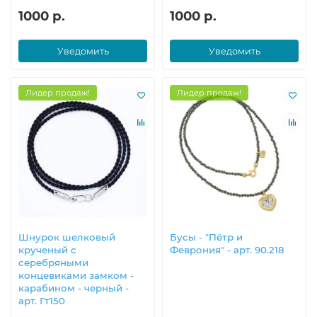
1000 р.
1000 р.
Уведомить
Уведомить
Лидер продаж!
Лидер продаж!
Шнурок шелковый
Бусы - "Пётр и
крученый с
Феврония" - арт. 90.218
серебряными
концевиками замком -
карабином - черный -
арт. Гт150