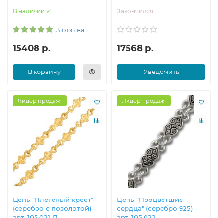
В наличии ✓
Закончился
3 отзыва
15408 р.
17568 р.
В корзину
Уведомить
Лидер продаж!
Лидер продаж!
Цепь "Плетеный крест"
Цепь "Процветшие
(серебро с позолотой) -
сердца" (серебро 925) -
арт. 105.021-П
арт. 105.022