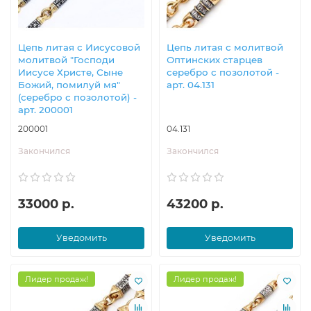
Цепь литая с Иисусовой
Цепь литая с молитвой
молитвой "Господи
Оптинских старцев
Иисусе Христе, Сыне
серебро с позолотой -
Божий, помилуй мя"
арт. 04.131
(серебро с позолотой) -
арт. 200001
200001
04.131
Закончился
Закончился
33000 р.
43200 р.
Уведомить
Уведомить
Лидер продаж!
Лидер продаж!