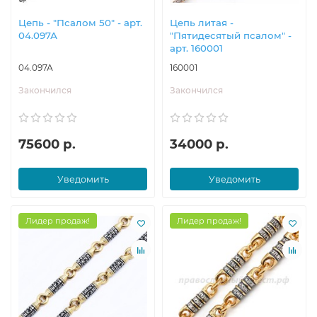
Цепь - "Псалом 50" - арт.
Цепь литая -
04.097А
"Пятидесятый псалом" -
арт. 160001
04.097А
160001
Закончился
Закончился
75600 р.
34000 р.
Уведомить
Уведомить
Лидер продаж!
Лидер продаж!