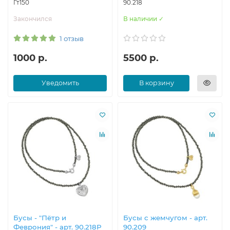
Гт150
90.218
Закончился
В наличии ✓
1 отзыв
1000 р.
5500 р.
Уведомить
В корзину
Бусы - "Пётр и
Бусы с жемчугом - арт.
Феврония" - арт. 90.218Р
90.209