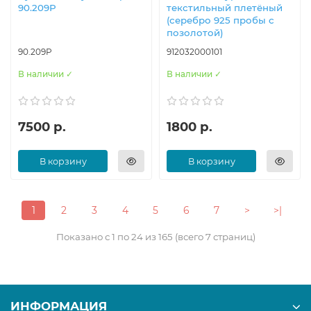
90.209Р
текстильный плетёный
(серебро 925 пробы с
позолотой)
90.209Р
912032000101
В наличии ✓
В наличии ✓
7500 р.
1800 р.
В корзину
В корзину
1
2
3
4
5
6
7
>
>|
Показано с 1 по 24 из 165 (всего 7 страниц)
ИНФОРМАЦИЯ