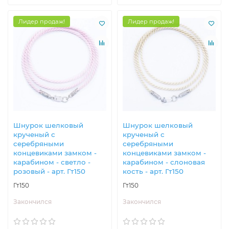
Лидер продаж!
Лидер продаж!
Шнурок шелковый
Шнурок шелковый
крученый с
крученый с
серебряными
серебряными
концевиками замком -
концевиками замком -
карабином - светло -
карабином - слоновая
розовый - арт. Гт150
кость - арт. Гт150
Гт150
Гт150
Закончился
Закончился