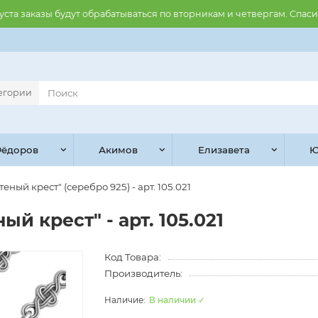
августа заказы будут обрабатываться по вторникам и четвергам. Спас
тегории
ёдоров
Акимов
Елизавета
Ю
еный крест" (серебро 925) - арт. 105.021
й крест" - арт. 105.021
Код Товара:
Производитель:
В наличии ✓