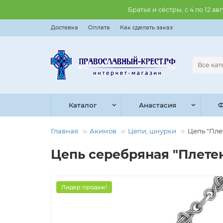
Братья и сёстры, с 4 по 12 
Доставка
Оплата
Как сделать заказ
Все ка
Каталог
Анастасия
Ф
Главная
Акимов
Цепи, шнурки
Цепь "Плет
Цепь серебряная "Плетены
Лидер продаж!