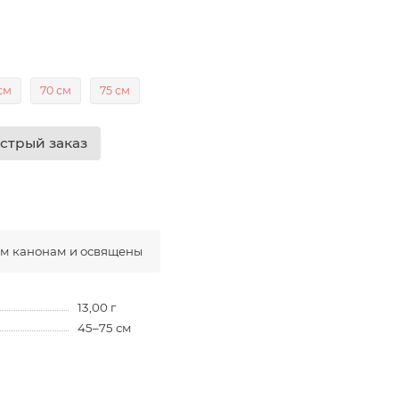
см
70 см
75 см
стрый заказ
ым канонам и освящены
13,00 г
45–75 см