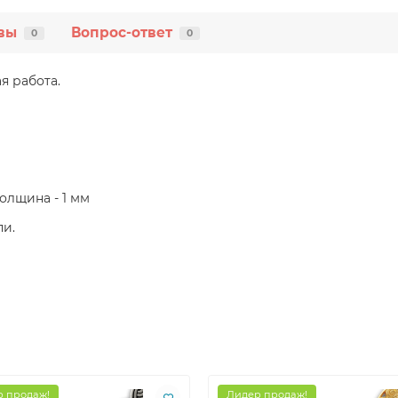
вы
Вопрос-ответ
0
0
я работа.
толщина - 1 мм
пи.
 продаж!
Лидер продаж!