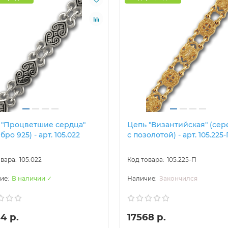
 "Процветшие сердца"
Цепь "Византийская" (сер
бро 925) - арт. 105.022
с позолотой) - арт. 105.225
105.022
105.225-П
В наличии ✓
Закончился
4 р.
17568 р.