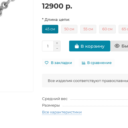
12900 р.
* Длина цепи:
45 см
50 см
55 см
60 см
65 
Бы
В корзину
В закладки
В сравнение
Все изделия соответствуют православн
Средний вес
Размеры
Все характеристики