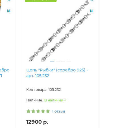
ебро
Цепь "Рыбки" (серебро 925) -
Цепь "Ры
-П
арт. 105.232
позолотой
105.232
В наличии ✓
1 отзыв
12900 р.
15900 