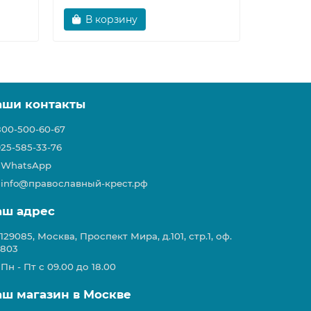
В корзину
В ко
аши контакты
800-500-60-67
925-585-33-76
WhatsApp
info@православный-крест.рф
аш адрес
129085, Москва, Проспект Мира, д.101, стр.1, оф.
803
Пн - Пт с 09.00 до 18.00
аш магазин в Москве