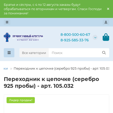
Братья и сёстры, с 4 по 12 августа заказы будут
обрабатываться по вторникам и четвергам. Спаси Господи
за понимание!
8-800-500-60-67
8-925-585-33-76
Все категории
урки
Переходник к цепочке (серебро 925 пробы) - арт. 105.032
Переходник к цепочке (серебро
925 пробы) - арт. 105.032
Лидер продаж!