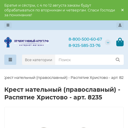
Братья и сёстры, с 4 по 12 августа заказы будут
обрабатываться по вторникам и четвергам. Спаси Господи
за понимание!
8-800-500-60-67
8-925-585-33-76
Все категории
Крест нательный (православный) - Распятие Христово - арт. 823
Крест нательный (православный) -
Распятие Христово - арт. 8235