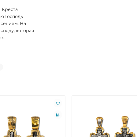
 Креста
ую Господь
есением. На
споду, которая
х: