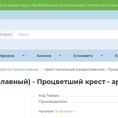
августа заказы будут обрабатываться по вторникам и четвергам. Спас
тегории
ёдоров
Акимов
Елизавета
Ю
Кресты православные
Крест нательный (православный) - Процв
лавный) - Процветший крест - ар
Код Товара:
Производитель:
В наличии ✓