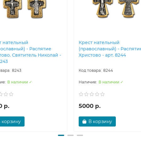
т нательный
Крест нательный
вославный) - Распятие
(православный) - Распяти
тово. Святитель Николай -
Христово - арт. 8244
8243
8243
8244
В наличии ✓
В наличии ✓
 р.
5000 р.
 корзину
В корзину