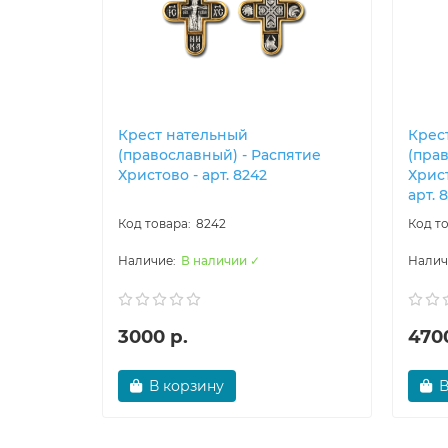
Крест нательный
Крес
(православный) - Распятие
(пра
Христово - арт. 8242
Хрис
арт. 
8242
В наличии ✓
3000 р.
4700
В корзину
В