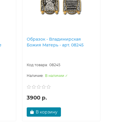
Образок - Владимирска​я
Крест н
е
Божия Матерь - арт. 08245
(правосл
Христов
- арт. 82
08245
В наличии ✓
3900 р.
16900 
В корзину
В ко