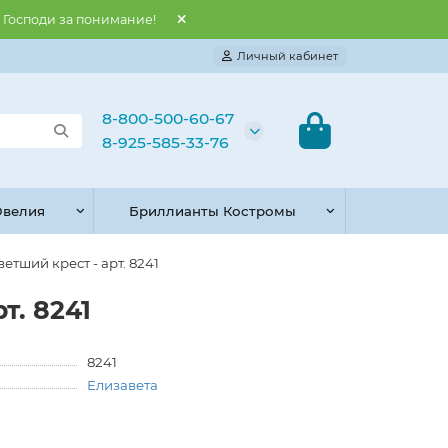
и Господи за понимание!
Личный кабинет
8-800-500-60-67
8-925-585-33-76
велия
Бриллианты Костромы
етший крест - арт. 8241
т. 8241
8241
Елизавета