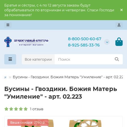
Братья и сёстры, с 4 по 12 августа заказы будут
обрабатываться по вторникам и четвергам. Спаси Господи
за понимание!
8-800-500-60-67
8-925-585-33-76
Все категории
ины
Бусины - Гвоздики. Божия Матерь "Умиление" - арт. 02.223
Бусины - Гвоздики. Божия Матерь
"Умиление" - арт. 02.223
1 отзыв
Ваша скидка: 2760 р.