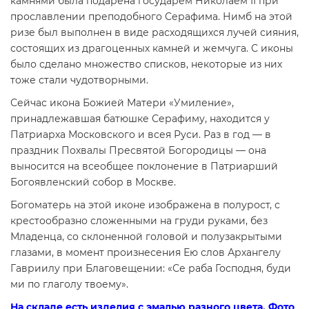
камнями была подарена государем Николаем II при
прославлении преподобного Серафима. Нимб на этой
ризе был выполнен в виде расходящихся лучей сияния,
состоящих из драгоценных камней и жемчуга. С иконы
было сделано множество списков, некоторые из них
тоже стали чудотворными.
Сейчас икона Божией Матери «Умиление»,
принадлежавшая батюшке Серафиму, находится у
Патриарха Московского и всея Руси. Раз в год — в
праздник Похвалы Пресвятой Богородицы — она
выносится на всеобщее поклонение в Патриарший
Богоявленский собор в Москве.
Богоматерь на этой иконе изображена в полурост, с
крестообразно сложенными на груди руками, без
Младенца, со склоненной головой и полузакрытыми
глазами, в момент произнесения Ею слов Архангелу
Гавриилу при Благовещении: «Се раба Господня, буди
ми по глаголу твоему».
На складе есть изделия с эмалью разного цвета. Фото