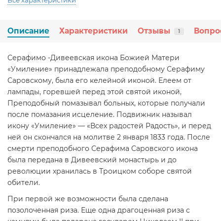
Все характеристики
Описание
Характеристики
Отзывы
Вопро
1
Серафимо -Дивеевская икона Божией Матери
«Умиление» принадлежала преподобному Серафиму
Саровскому, была его келейной иконой. Елеем от
лампады, горевшей перед этой святой иконой,
Преподобный помазывал больных, которые получали
после помазания исцеление. Подвижник называл
икону «Умиление» — «Всех радостей Радость», и перед
ней он скончался на молитве 2 января 1833 года. После
смерти преподобного Серафима Саровского икона
была передана в Дивеевский монастырь и до
революции хранилась в Троицком соборе святой
обители.
При первой же возможности была сделана
позолоченная риза. Еще одна драгоценная риза с