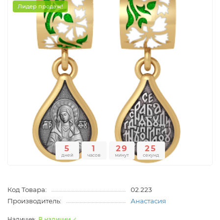
Лидер продаж!
5
1
29
25
дней
часов
минут
секунд
Код Товара:
02.223
Производитель:
Анастасия
В наличии ✓