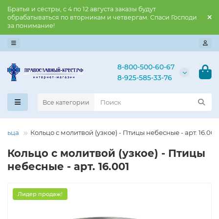
Братья и сёстры, с 4 по 12 августа заказы будут
обрабатываться по вторникам и четвергам. Спаси Господи
за понимание!
8-800-500-60-67
8-925-585-33-76
Все категории
ольца
Кольцо с молитвой (узкое) - Птицы небесные - арт. 16.001
Кольцо с молитвой (узкое) - Птицы
небесные - арт. 16.001
Лидер продаж!