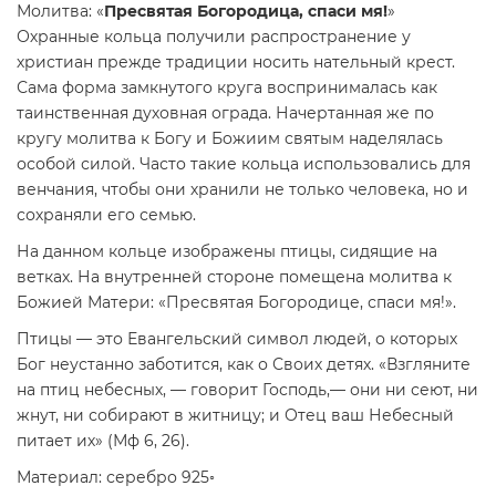
Молитва: «
Пресвятая Богородица, спаси мя!
»
Охранные кольца получили распространение у
христиан прежде традиции носить нательный крест.
Сама форма замкнутого круга воспринималась как
таинственная духовная ограда. Начертанная же по
кругу молитва к Богу и Божиим святым наделялась
особой силой. Часто такие кольца использовались для
венчания, чтобы они хранили не только человека, но и
сохраняли его семью.
На данном кольце изображены птицы, сидящие на
ветках. На внутренней стороне помещена молитва к
Божией Матери: «Пресвятая Богородице, спаси мя!».
Птицы — это Евангельский символ людей, о которых
Бог неустанно заботится, как о Своих детях. «Взгляните
на птиц небесных, — говорит Господь,— они ни сеют, ни
жнут, ни собирают в житницу; и Отец ваш Небесный
питает их» (Мф 6, 26).
Материал: серебро 925◦