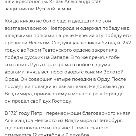
шли крестоносцы. Князь Александр стал
защитником Русской земли.
Когда князю не было еще и двадцати лет, он
возглавил войско Новгорода и одержал победу над
шведскими полками на реке Неве. За эту победу его
прозвали Невским. Следующая великая битва, в 1242
году, с войском Тевтонского ордена закрепила
победы русских на Западе. В то же время, чтобы
сохранить Русь от разгрома в войне с двумя
врагами, князь вел переговоры с ханами Золотой
Орды. Он совершил четыре поездки в Орду. После
последней поездки князь занемог. Не доезжая до
Владимира, приняв схиму в монастыре в Городце,
он предал свой дух Господу.
В 1721 году Петр I перенес мощи благоверного князя
Александра Невского из Владимира в Петербург,
где они покоятся и поныне. Память святого
отмечается 12 сентября и 6 декабря.