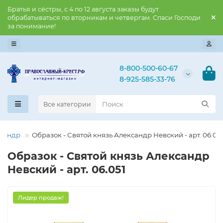
Братья и сёстры, с 4 по 12 августа заказы будут
обрабатываться по вторникам и четвергам. Спаси Господи
за понимание!
8-800-500-60-67
8-925-585-33-76
Все категории
ксандр
Образок - Святой князь Александр Невский - арт. 06.05
Образок - Святой князь Александр
Невский - арт. 06.051
Лидер продаж!