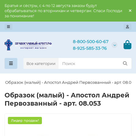
Братья и сёстры, с 4 по 12 августа заказы будут
обрабатываться по вторникам и четвергам. Спаси Господи
за понимание!
8-800-500-60-67
8-925-585-33-76
Все категории
Образок (малый) - Апостол Андрей Первозванный - арт. 08.05
Образок (малый) - Апостол Андрей
Первозванный - арт. 08.053
Лидер продаж!