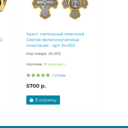
Крест нательный именной -
Эмалевы
02
Святая великомученица
великом
Анастасия - арт. 04.003
арт. 01.0
04.003
В наличии ✓
1 отзыв
5700 р.
7000 р
В корзину
Увед