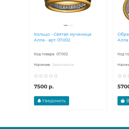
Кольцо - Святая мученица
Обра
Алла - арт. 07.002
Алла 
07.002
Закончился
7500 р.
5700
Уведомить
В