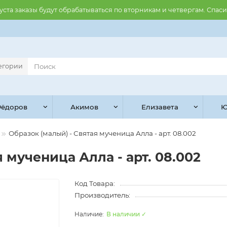
августа заказы будут обрабатываться по вторникам и четвергам. Спас
тегории
ёдоров
Акимов
Елизавета
Ю
Образок (малый) - Святая мученица Алла - арт. 08.002
 мученица Алла - арт. 08.002
Код Товара:
Производитель:
В наличии ✓