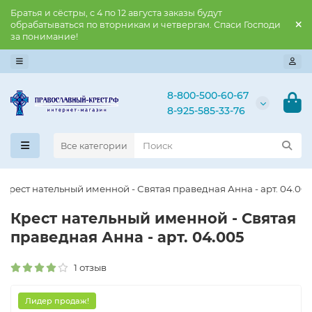
Братья и сёстры, с 4 по 12 августа заказы будут
обрабатываться по вторникам и четвергам. Спаси Господи
за понимание!
8-800-500-60-67
8-925-585-33-76
Все категории
Крест нательный именной - Святая праведная Анна - арт. 04.00
Крест нательный именной - Святая
праведная Анна - арт. 04.005
1 отзыв
Лидер продаж!