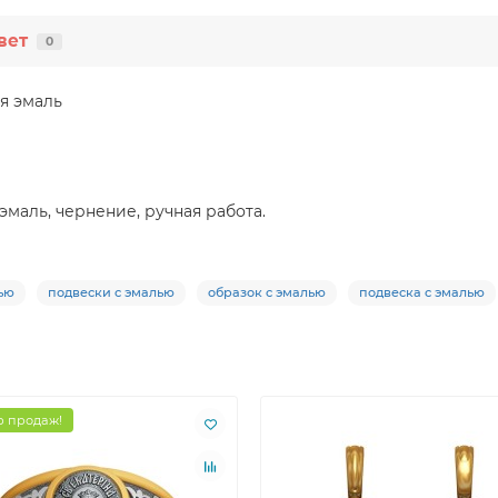
вет
0
ая эмаль
 эмаль, чернение, ручная работа.
ью
подвески с эмалью
образок с эмалью
подвеска с эмалью
 продаж!