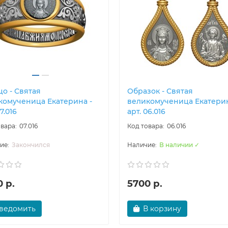
о - Святая
Образок - Святая
комученица Екатерина -
великомученица Екатерин
7.016
арт. 06.016
07.016
06.016
Закончился
В наличии ✓
 р.
5700 р.
ведомить
В корзину