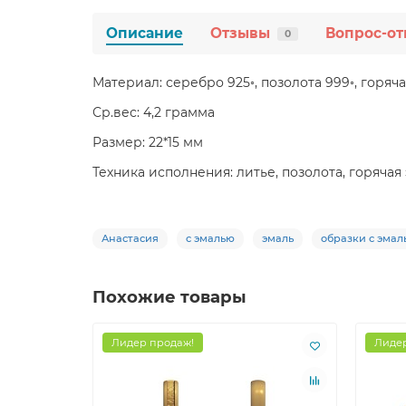
Описание
Отзывы
Вопрос-от
0
Материал: серебро 925◦, позолота 999◦, горяч
Ср.вес: 4,2 грамма
Размер: 22*15 мм
Техника исполнения: литье, позолота, горячая
Анастасия
с эмалью
эмаль
образки с эмал
Похожие товары
Лидер продаж!
Лидер