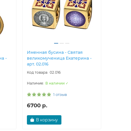
Именная бусина - Святая
Крест н
а -
великомученица Екатерина -
Святая 
арт. 02.016
царица Е
02.016
В наличии ✓
1 отзыв
6700 р.
5700 р
В корзину
В ко