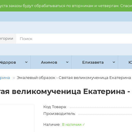
августа заказы будут обрабатываться по вторникам и четвергам. Спас
тегории
ёдоров
Акимов
Елизавета
Ю
ерина
Эмалевый образок - Святая великомученица Екатерина - 
ая великомученица Екатерина - а
Код Товара:
Производитель:
В наличии ✓