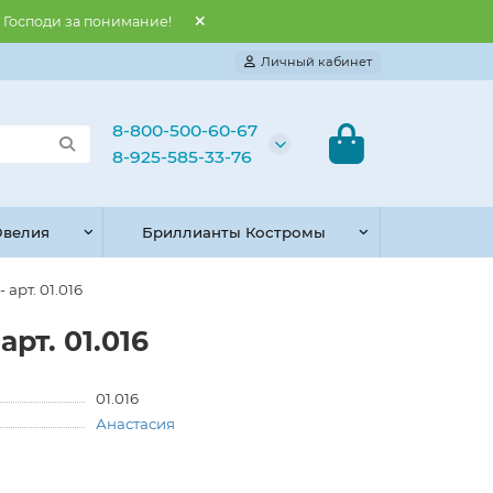
и Господи за понимание!
Личный кабинет
8-800-500-60-67
8-925-585-33-76
велия
Бриллианты Костромы
арт. 01.016
рт. 01.016
01.016
Анастасия