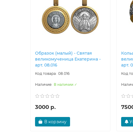
Образок (малый) - Святая
Кольц
великомученица Екатерина -
вели
арт. 08.016
арт. 0
08.016
В наличии ✓
3000 р.
7500
В корзину
У