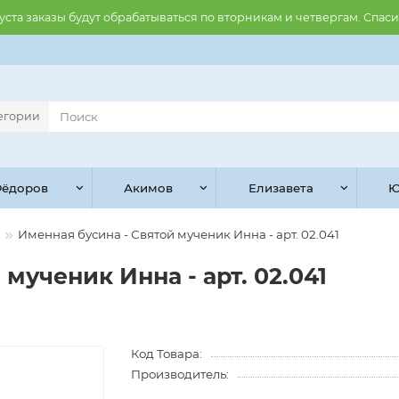
августа заказы будут обрабатываться по вторникам и четвергам. Спас
тегории
ёдоров
Акимов
Елизавета
Ю
Именная бусина - Святой мученик Инна - арт. 02.041
мученик Инна - арт. 02.041
Код Товара:
Производитель: