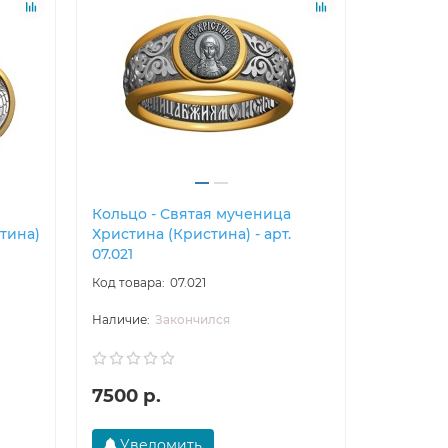
Кольцо - Святая мученица
Образок
тина)
Христина (Кристина) - арт.
Христина
07.021
06.021
07.021
Закончился
7500 р.
5700 р
Уведомить
В ко