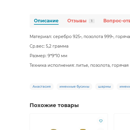
Описание
Отзывы
Вопрос-от
1
Материал: серебро 925◦, позолота 999◦, горяч
Ср.вес: 5,2 грамма
Размер: 9*9*10 мм
Техника исполнения: литье, позолота, горячая
Анастасия
именные бусины
шармы
именн
Похожие товары