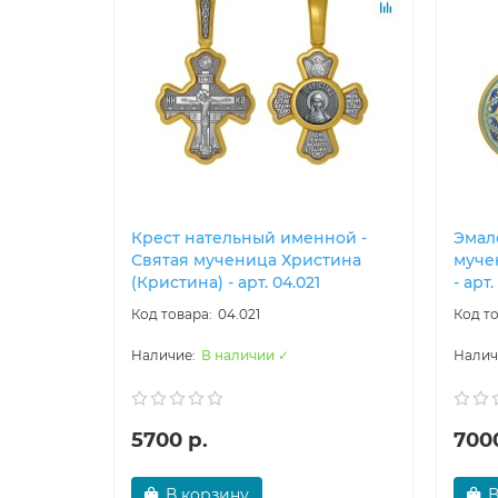
Крест нательный именной -
Эмал
Святая мученица Христина
муче
(Кристина) - арт. 04.021
- арт.
04.021
В наличии ✓
5700 р.
7000
В корзину
В