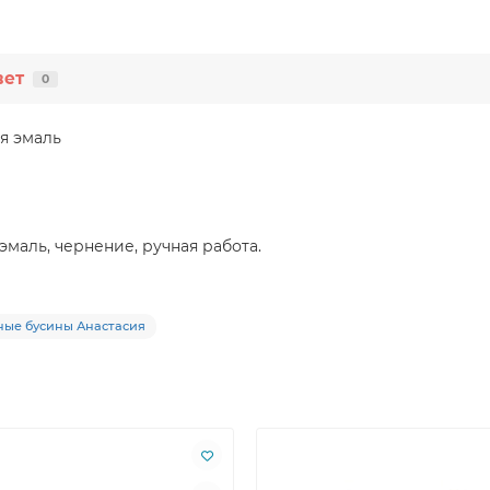
вет
0
ая эмаль
 эмаль, чернение, ручная работа.
ые бусины Анастасия