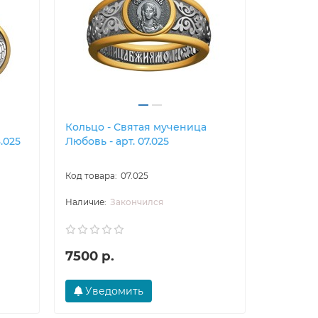
Кольцо - Святая мученица
Образок
.025
Любовь - арт. 07.025
Любовь -
07.025
Закончился
7500 р.
5700 р
Уведомить
В ко