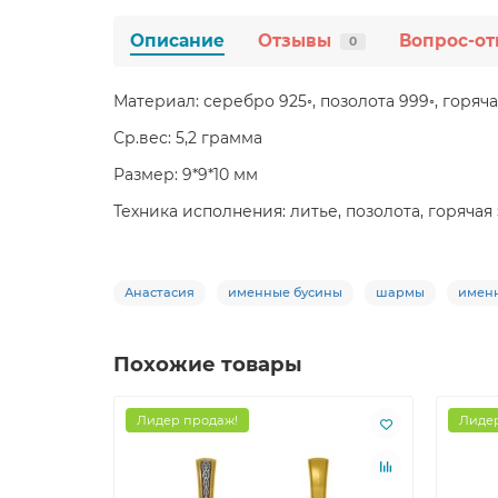
Описание
Отзывы
Вопрос-от
0
Материал: серебро 925◦, позолота 999◦, горяч
Ср.вес: 5,2 грамма
Размер: 9*9*10 мм
Техника исполнения: литье, позолота, горячая
Анастасия
именные бусины
шармы
именн
Похожие товары
Лидер продаж!
Лидер