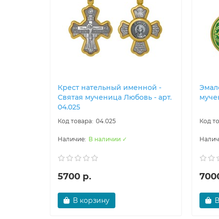
Крест нательный именной -
Эмал
Святая мученица Любовь - арт.
мучен
04.025
04.025
В наличии ✓
5700 р.
7000
В корзину
В