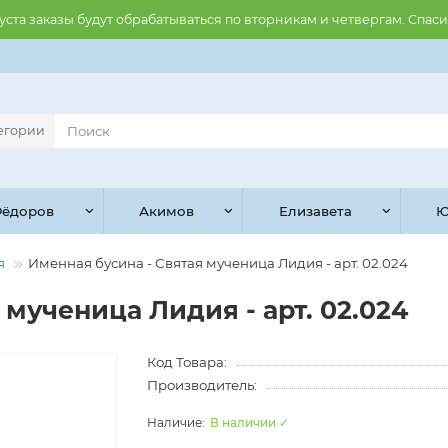
августа заказы будут обрабатываться по вторникам и четвергам. Спас
тегории
ёдоров
Акимов
Елизавета
Ю
я
Именная бусина - Святая мученица Лидия - арт. 02.024
 мученица Лидия - арт. 02.024
Код Товара:
Производитель:
В наличии ✓