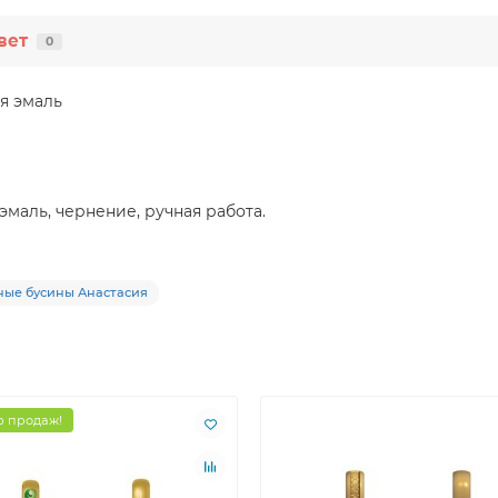
вет
0
ая эмаль
 эмаль, чернение, ручная работа.
ые бусины Анастасия
 продаж!