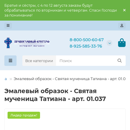
Братья и сёстры, с 4 по 12 августа заказы будут
обрабатываться по вторникам и четвергам. Спаси Господи
за понимание!
8-800-500-60-67
8-925-585-33-76
Все категории
ьяна
Эмалевый образок - Святая мученица Татиана - арт. 01.03
Эмалевый образок - Святая
мученица Татиана - арт. 01.037
Лидер продаж!