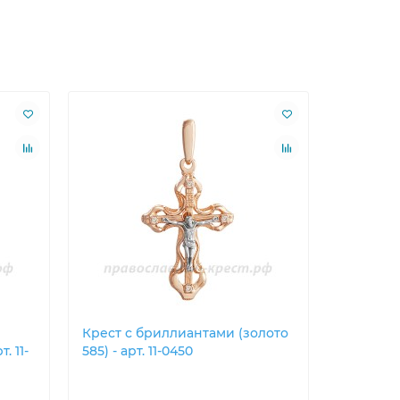
Крест с бриллиантами (золото
Крест с 
. 11-
585) - арт. 11-0450
585) - арт