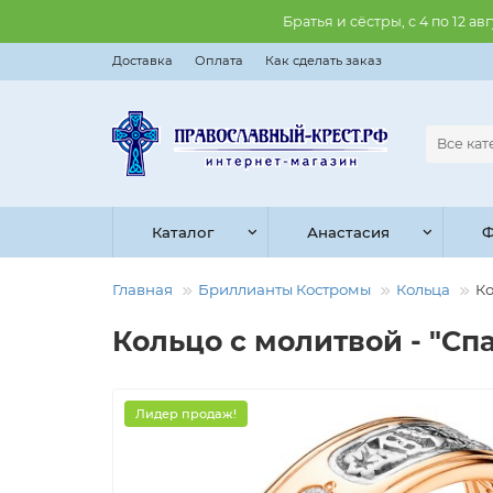
Братья и сёстры, с 4 по 12 
Доставка
Оплата
Как сделать заказ
Все ка
Каталог
Анастасия
Ф
Главная
Бриллианты Костромы
Кольца
Ко
Кольцо с молитвой - "Спа
Лидер продаж!