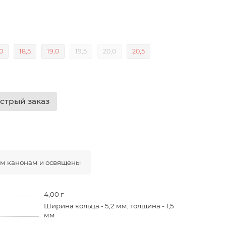
,0
18,5
19,0
19,5
20,0
20,5
стрый заказ
ым канонам и освящены
4,00 г
Ширина кольца - 5,2 мм, толщина - 1,5
мм