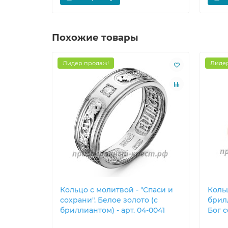
Похожие товары
Лидер продаж!
Лидер
Кольцо с молитвой - "Спаси и
Кольц
сохрани". Белое золото (с
брил
бриллиантом) - арт. 04-0041
Бог с