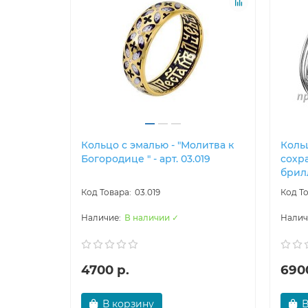
Кольцо с эмалью - "Молитва к
Кольц
Богородице " - арт. 03.019
сохра
брилл
03.019
В наличии ✓
4700 р.
690
В корзину
В