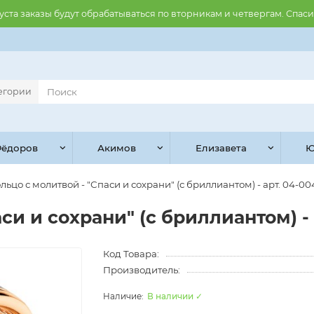
августа заказы будут обрабатываться по вторникам и четвергам. Спас
тегории
ёдоров
Акимов
Елизавета
Ю
льцо с молитвой - "Спаси и сохрани" (с бриллиантом) - арт. 04-00
си и сохрани" (с бриллиантом) - 
Код Товара:
Производитель:
В наличии ✓