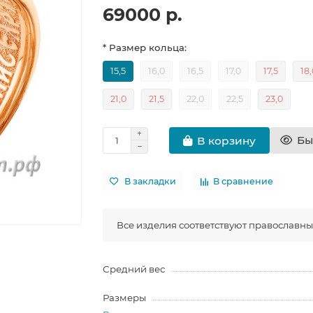
69000 р.
* Размер кольца:
15,5
16,0
16,5
17,0
17,5
18
21,0
21,5
22,0
22,5
23,0
Бы
В корзину
В закладки
В сравнение
Все изделия соответствуют православн
Средний вес
Размеры