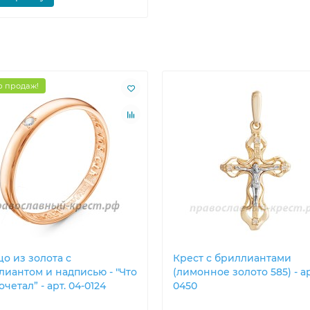
 продаж!
о из золота с
Крест с бриллиантами
лиантом и надписью - "Что
(лимонное золото 585) - арт
очетал” - арт. 04-0124
0450