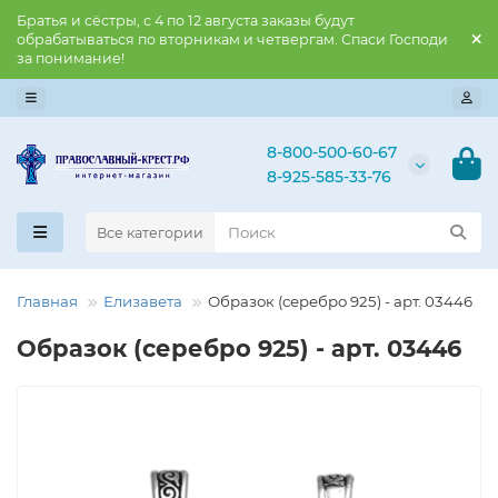
Братья и сёстры, с 4 по 12 августа заказы будут
обрабатываться по вторникам и четвергам. Спаси Господи
за понимание!
8-800-500-60-67
8-925-585-33-76
Все категории
Главная
Елизавета
Образок (серебро 925) - арт. 03446
Образок (серебро 925) - арт. 03446