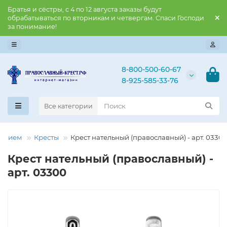
Братья и сёстры, с 4 по 12 августа заказы будут
обрабатываться по вторникам и четвергам. Спаси Господи
за понимание!
8-800-500-60-67
8-925-585-33-76
Все категории
нением
Кресты
Крест нательный (православный) - арт. 0330
Крест нательный (православный) -
арт. 03300