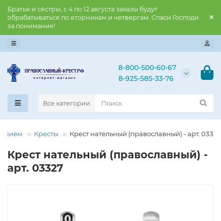
Братья и сёстры, с 4 по 12 августа заказы будут
обрабатываться по вторникам и четвергам. Спаси Господи
за понимание!
8-800-500-60-67
8-925-585-33-76
Все категории
нением
Кресты
Крест нательный (православный) - арт. 0332
Крест нательный (православный) -
арт. 03327