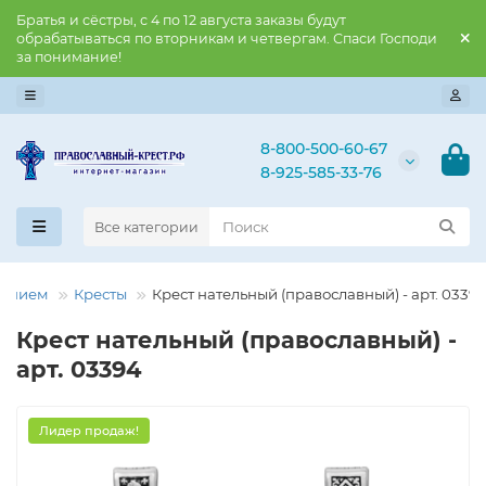
Братья и сёстры, с 4 по 12 августа заказы будут
обрабатываться по вторникам и четвергам. Спаси Господи
за понимание!
8-800-500-60-67
8-925-585-33-76
Все категории
нением
Кресты
Крест нательный (православный) - арт. 0339
Крест нательный (православный) -
арт. 03394
Лидер продаж!