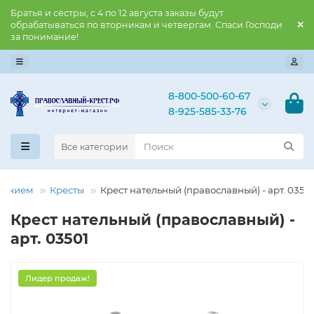
Братья и сёстры, с 4 по 12 августа заказы будут
обрабатываться по вторникам и четвергам. Спаси Господи
за понимание!
8-800-500-60-67
8-925-585-33-76
Все категории
рнением
Кресты
Крест нательный (православный) - арт. 0350
Крест нательный (православный) -
арт. 03501
Лидер продаж!