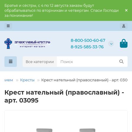
Братья и сёстры, с 4 по 12 августа заказы будут
обрабатываться по вторникам и четвергам. Спаси Господи
за понимание!
8-800-500-60-67
8-925-585-33-76
Все категории
нением
Кресты
Крест нательный (православный) - арт. 0309
Крест нательный (православный) -
арт. 03095