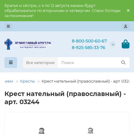
Братья и сёстры, с 4 по 12 августа заказы будут
обрабатываться по вторникам и четвергам. Спаси Господи
за понимание!
8-800-500-60-67
8-925-585-33-76
Все категории
нением
Кресты
Крест нательный (православный) - арт. 0324
Крест нательный (православный) -
арт. 03244