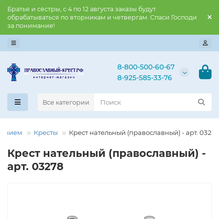
Братья и сёстры, с 4 по 12 августа заказы будут
обрабатываться по вторникам и четвергам. Спаси Господи
за понимание!
8-800-500-60-67
8-925-585-33-76
Все категории
нением
Кресты
Крест нательный (православный) - арт. 0327
Крест нательный (православный) -
арт. 03278