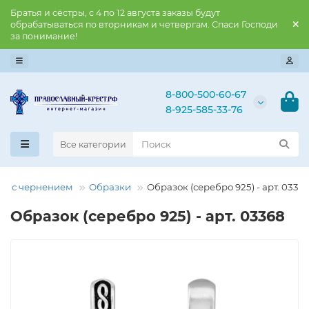
Братья и сёстры, с 4 по 12 августа заказы будут
обрабатываться по вторникам и четвергам. Спаси Господи
за понимание!
8-800-500-60-67
8-925-585-33-76
Все категории
ро с чернением
Образки
Образок (серебро 925) - арт. 0336
Образок (серебро 925) - арт. 03368