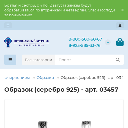
Братья и сёстры, с 4 по 12 августа заказы будут
обрабатываться по вторникам и четвергам. Спаси Господи
за понимание!
8-800-500-60-67
8-925-585-33-76
Все категории
ро с чернением
Образки
Образок (серебро 925) - арт. 0345
Образок (серебро 925) - арт. 03457