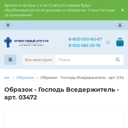
Братья и сёстры, с 4 по 12 августа заказы будут
обрабатываться по вторникам и четвергам. Спаси Господи
за понимание!
8-800-500-60-67
8-925-585-33-76
Все категории
ением
Образки
Образок - Господь Вседержитель - арт. 0347
Образок - Господь Вседержитель -
арт. 03472