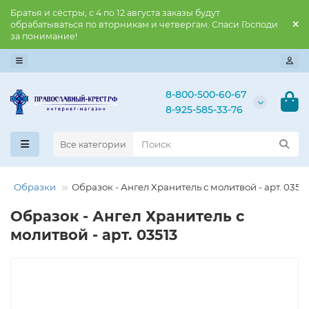
Братья и сёстры, с 4 по 12 августа заказы будут
обрабатываться по вторникам и четвергам. Спаси Господи
за понимание!
8-800-500-60-67
8-925-585-33-76
Все категории
Образки
Образок - Ангел Хранитель с молитвой - арт. 0351
Образок - Ангел Хранитель с
молитвой - арт. 03513