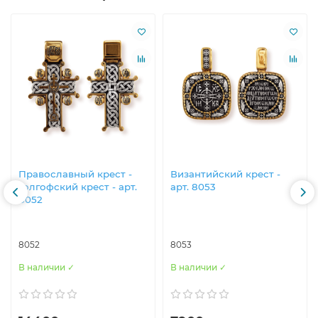
Православны​й крест -
Византийски​й крест -
Голгофский крест - арт.
арт. 8053
8052
8052
8053
В наличии ✓
В наличии ✓