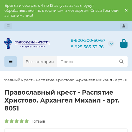
Братья и сёстры, с 4 по 12 августа заказы будут
обрабатываться по вторникам и четвергам. Спаси Господи
за понимание!
8-800-500-60-67
8-925-585-33-76
Все категории
ославны​й крест - Распятие Христово. Архангел Михаил - арт. 805
Православны​й крест - Распятие
Христово. Архангел Михаил - арт.
8051
1 отзыв