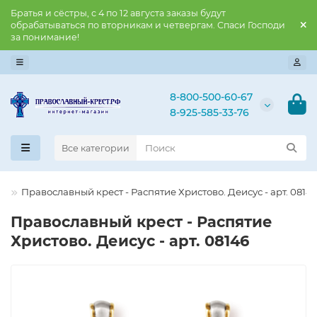
Братья и сёстры, с 4 по 12 августа заказы будут
обрабатываться по вторникам и четвергам. Спаси Господи
за понимание!
8-800-500-60-67
8-925-585-33-76
Все категории
е
Православны​й крест - Распятие Христово. Деисус - арт. 0814
Православны​й крест - Распятие
Христово. Деисус - арт. 08146