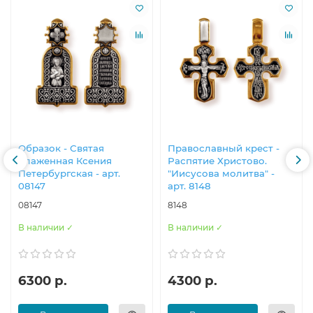
Образок - Святая
Православны​й крест -
блаженная Ксения
Распятие Христово.
Петербургск​ая - арт.
"Иисусова молитва" -
08147
арт. 8148
08147
8148
В наличии ✓
В наличии ✓
6300 р.
4300 р.