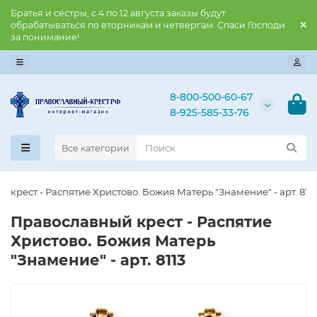
Братья и сёстры, с 4 по 12 августа заказы будут
обрабатываться по вторникам и четвергам. Спаси Господи
за понимание!
8-800-500-60-67
8-925-585-33-76
Все категории
й крест - Распятие Христово. Божия Матерь "Знамение" - арт. 811
Православны​й крест - Распятие
Христово. Божия Матерь
"Знамение" - арт. 8113