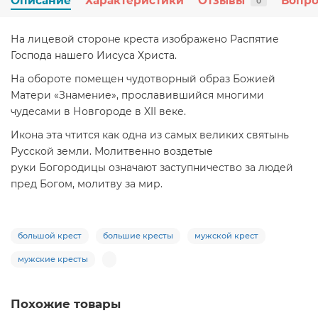
Описание
Характеристики
Отзывы
Вопро
0
На лицевой стороне креста изображено Распятие
Господа нашего Иисуса Христа.
На обороте помещен чудотворный образ Божией
Матери «Знамение», прославившийся многими
чудесами в Новгороде в XII веке.
Икона эта чтится как одна из самых великих святынь
Русской земли. Молитвенно воздетые
руки Богородицы означают заступничество за людей
пред Богом, молитву за мир.
большой крест
большие кресты
мужской крест
мужские кресты
Похожие товары