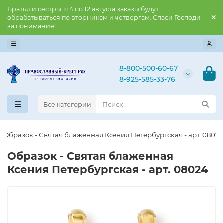
Братья и сёстры, с 4 по 12 августа заказы будут
обрабатываться по вторникам и четвергам. Спаси Господи
за понимание!
8-800-500-60-67
8-925-585-33-76
Все категории
Образок - Святая блаженная Ксения Петербургск​ая - арт. 0802
Образок - Святая блаженная
Ксения Петербургск​ая - арт. 08024