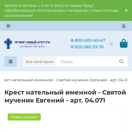
Братья и сёстры, с 4 по 12 августа заказы будут
обрабатываться по вторникам и четвергам. Спаси Господи
за понимание!
8-800-500-60-67
8-925-585-33-76
Все категории
Крест нательный именной - Святой мученик Евгений - арт. 04.071
Крест нательный именной - Святой
мученик Евгений - арт. 04.071
Лидер продаж!