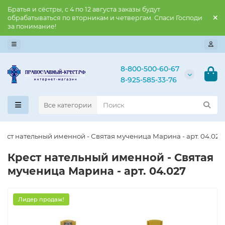
Братья и сёстры, с 4 по 12 августа заказы будут
обрабатываться по вторникам и четвергам. Спаси Господи
за понимание!
8-800-500-60-67
8-925-585-33-76
Все категории
рест нательный именной - Святая мученица Марина - арт. 04.027
Крест нательный именной - Святая
мученица Марина - арт. 04.027
Лидер продаж!