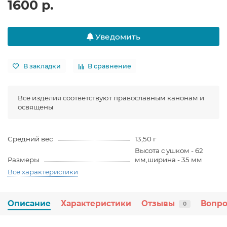
1600 р.
Уведомить
В закладки
В сравнение
Все изделия соответствуют православным канонам и
освящены
Средний вес
13,50 г
Высота с ушком - 62
Размеры
мм,ширина - 35 мм
Все характеристики
Описание
Характеристики
Отзывы
Вопро
0