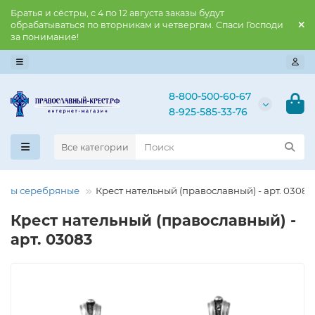
Братья и сёстры, с 4 по 12 августа заказы будут
обрабатываться по вторникам и четвергам. Спаси Господи
за понимание!
8-800-500-60-67
8-925-585-33-76
Все категории
есты серебряные
Крест нательный (православный) - арт. 03083
Крест нательный (православный) -
арт. 03083