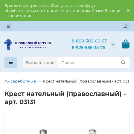
Братья и сёстры, с 4 по 12 августа заказы будут
обрабатываться по вторникам и четвергам. Спаси Господи
за понимание!
8-800-500-60-67
8-925-585-33-76
Все категории
есты серебряные
Крест нательный (православный) - арт. 03131
Крест нательный (православный) -
арт. 03131