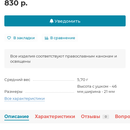
830 р.
Уведомить
В закладки
В сравнение
Все изделия соответствуют православным канонам и
освящены
Средний вес
5,70 г
Высота с ушком - 46
Размеры
мм,ширина - 21 мм
Все характеристики
Описание
Характеристики
Отзывы
Вопро
0