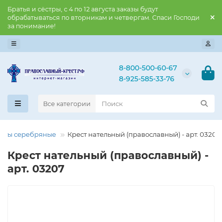
Братья и сёстры, с 4 по 12 августа заказы будут
обрабатываться по вторникам и четвергам. Спаси Господи
за понимание!
8-800-500-60-67
8-925-585-33-76
Все категории
есты серебряные
Крест нательный (православный) - арт. 03207
Крест нательный (православный) -
арт. 03207