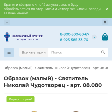
Братья и сёстры, с 4 по 12 августа заказы будут
обрабатываться по вторникам и четвергам. Спаси Господи
за понимание!
8-800-500-60-67
8-925-585-33-76
Все категории
Образок (малый) - Святитель Николай Чудотворец - арт. 08.080
Образок (малый) - Святитель
Николай Чудотворец - арт. 08.080
Лидер продаж!