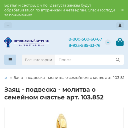
Братья и сёстры, с 4 по 12 августа заказы будут
обрабатываться по вторникам и четвергам. Спаси Господи
за понимание!
8-800-500-60-67
8-925-585-33-76
Все категории
ески
Заяц - подвеска - молитва о семейном счастье арт. 103.852
Заяц - подвеска - молитва о
семейном счастье арт. 103.852