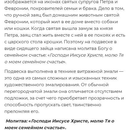
изображается на иконах святых супругов Петра и
Февронии, покровителей семьи и брака. Дело в том,
что ручной заяц был домашним животным святой
Февронии, который жил в ее доме вместо собаки
или кошки. Когда святая вышла замуж за князя
Петра, заяц стал жить вместе с ней в ее покоях и есть
с царского стола крошки. Поэтому на подвеске в
виде сидящего зайца написана молитва Богу о
семейном счастье: «
Господи Иисусе Христе, молю Тя
о моем семейном счастье
».
Подвеска выполнена в технике витражной эмали —
это одна из самых сложных и изысканных техник
художественного эмалирования. От обычной
перегородчатой эмали она отличается отсутствием
подложки, за счет чего приобретает прозрачность и
способность пропускать свет, таинственно
преломляя его.
Молитва:
«
Господи Иисусе Христе, молю Тя о
моем семейном счастье
».