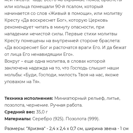
или кольца помещали 90-й псалом, который
начинается со слов «Живый в помощи», или молитву
Кресту «Да воскреснет Бог», которую Церковь
рекомендует читать в минуту опасности, при
нападении нечистой силы. Первые стихи молитвы
Кресту помещены на внутренней стороне браслета:
«Да воскреснет Бог и расточатся враги Его. И да бежат
от лица Его ненавидящии Его».
Вокруг – еще одна молитва, в словах которой
заключена надежда на то, что Господь слышит наши
мольбы: «Буди, Господи, милость Твоя на нас, якоже
уповахом на Тя».
Техника исполнения:
Миниатюрный рельеф, литье,
позолота, чернение. Ручная работа.
Средний вес:
35,0 г
Материалы:
Серебро (925). Позолота (999).
Размеры:
"Хризма" - 2,4 х 2,4 х 0,7 см, ширина звена - 1 см