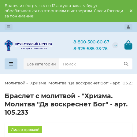
Братья и сёстры, с 4 по 12 августа заказы будут
обрабатываться по вторникам и четвергам. Спаси Господи
за понимание!
8-800-500-60-67
8-925-585-33-76
Все категории
 с молитвой - "Хризма. Молитва "Да воскреснет Бог" - арт. 105.233
Браслет с молитвой - "Хризма.
Молитва "Да воскреснет Бог" - арт.
105.233
Лидер продаж!