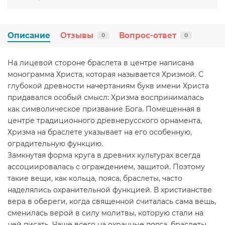
Описание
Отзывы
Вопрос-ответ
0
0
На лицевой стороне браслета в центре написана
монограмма Христа, которая называется Хризмой. С
глубокой древности начертаниям букв имени Христа
придавался особый смысл: Хризма воспринималась
как символическое призвание Бога. Помещенная в
центре традиционного древнерусского орнамента,
Хризма на браслете указывает на его особенную,
оградительную функцию.
Замкнутая форма круга в древних культурах всегда
ассоциировалась с ограждением, защитой. Поэтому
такие вещи, как кольца, пояса, браслеты, часто
наделялись охранительной функцией. В христианстве
вера в обереги, когда священной считалась сама вещь,
сменилась верой в силу молитвы, которую стали на
ней писать. Чаще всего на охранные пояса, браслеты