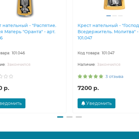
 нательный - "Распятие.
Крест нательный - "Госпо
 Матерь "Оранта" - арт.
Вседержитель. Молитва" - 
46
101.047
101.046
101.047
Закончился
Закончился
3 отзыва
 р.
7200 р.
ведомить
Уведомить