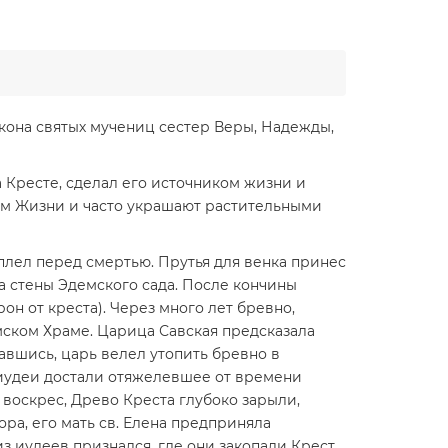
кона святых мучениц сестер Веры, Надежды,
Кресте, сделал его источником жизни и
ом Жизни и часто украшают растительными
лел перед смертью. Прутья для венка принес
за стены Эдемского сада. После кончины
он от креста). Через много лет бревно,
мском Храме. Царица Савская предсказала
авшись, царь велел утопить бревно в
 иудеи достали отяжелевшее от времени
 воскрес, Древо Креста глубоко зарыли,
ра, его мать св. Елена предприняла
з иудеев признался, где они закопали Крест