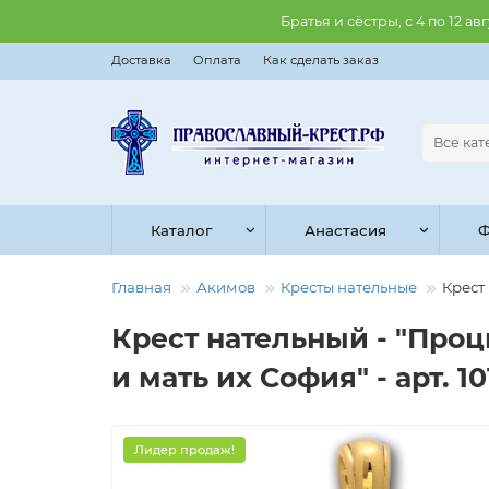
Братья и сёстры, с 4 по 12 
Доставка
Оплата
Как сделать заказ
Все ка
Каталог
Анастасия
Ф
Главная
Акимов
Кресты нательные
Крест
Крест нательный - "Про
и мать их София" - арт. 10
Лидер продаж!