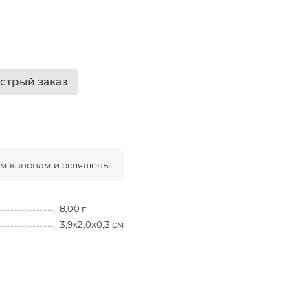
стрый заказ
ым канонам и освящены
8,00 г
3,9х2,0х0,3 см