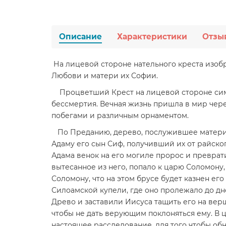
Описание
Характеристики
Отзы
На лицевой стороне нательного креста изобр
Любови и матери их Софии.
Процветший Крест на лицевой стороне симво
бессмертия. Вечная жизнь пришла в мир чер
побегами и различным орнаментом.
По Преданию, дерево, послужившее материал
Адаму его сын Сиф, получивший их от райског
Адама венок на его могиле пророс и преврати
вытесанное из него, попало к царю Соломону
Соломону, что на этом брусе будет казнен е
Силоамской купели, где оно пролежало до д
Древо и заставили Иисуса тащить его на верш
чтобы не дать верующим поклоняться ему. В ц
настоящее расследование, для того чтобы об