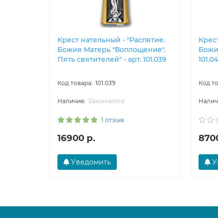
Крест нательный - "Распятие.
Крест
Божия Матерь "Воплощение".
Божия
Пять святителей" - арт. 101.039
101.0
101.039
Закончился
1 отзыв
16900 р.
8700
Уведомить
У