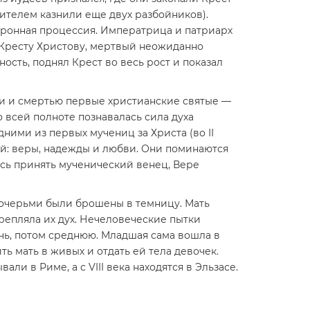
сителем казнили еще двух разбойников).
хоронная процессия. Императрица и патриарх
 Кресту Христову, мертвый неожиданно
сть, поднял Крест во весь рост и показал
и и смертью первые христианские святые —
о всей полноте познавалась сила духа
ними из первых мучениц за Христа (во II
й: веры, надежды и любви. Они поминаются
ось принять мученический венец, Вере
дочерьми были брошены в темницу. Мать
репляла их дух. Нечеловеческие пытки
чь, потом среднюю. Младшая сама вошла в
ь мать в живых и отдать ей тела девочек.
и в Риме, а с VIII века находятся в Эльзасе.