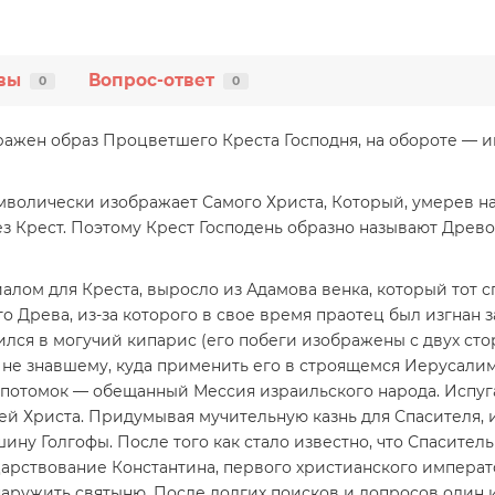
вы
Вопрос-ответ
0
0
ажен образ Процветшего Креста Господня, на обороте — и
лически изображает Самого Христа, Который, умерев на 
ез Крест. Поэтому Крест Господень образно называют Древ
ом для Креста, выросло из Адамова венка, который тот сп
о Древа, из-за которого в свое время праотец был изгнан 
лся в могучий кипарис (его побеги изображены с двух стор
, не знавшему, куда применить его в строящемся Иерусали
го потомок — обещанный Мессия израильского народа. Испуг
ней Христа. Придумывая мучительную казнь для Спасителя,
ину Голгофы. После того как стало известно, что Спаситель
арст­вование Константина, первого христианского императо
наружить святыню. После долгих поисков и допросов один и