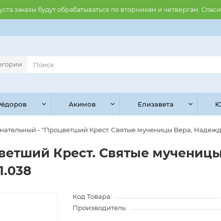
августа заказы будут обрабатываться по вторникам и четвергам. Спас
тегории
ёдоров
Акимов
Елизавета
Ю
 нательный - "Процветший Крест. Святые мученицы Вера, Надежда, 
цветший Крест. Святые мучениц
1.038
Код Товара:
Производитель: