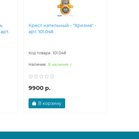
дь
Крест нательный - "Хризма" -
Крест на
арт.
арт. 101.048
Вседерж
Матери "
101.049
101.048
В наличии ✓
9900 р.
6000 р
В корзину
В ко