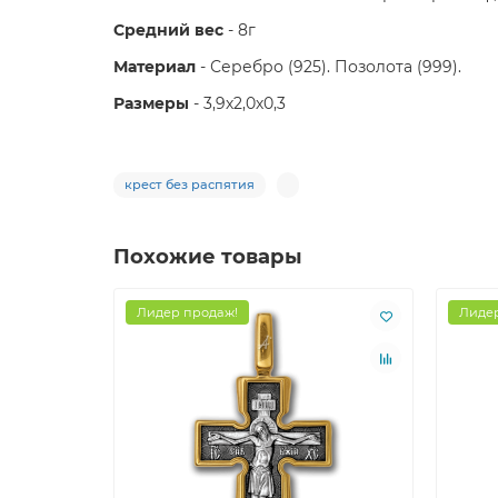
Средний вес
- 8г
Материал
- Серебро (925). Позолота (999).
Размеры
- 3,9х2,0х0,3
крест без распятия
Похожие товары
Лидер продаж!
Лидер