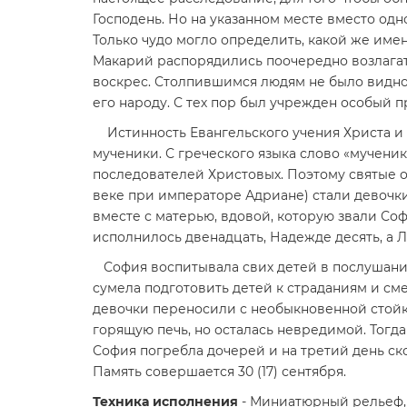
Господень. Но на указанном месте вместо од
Только чудо могло опре­делить, какой же им
Макарий распорядились поочередно возлагат
воскрес. Столпившимся людям не было видно 
его народу. С тех пор был учрежден особый 
Истинность Евангельского учения Христа и 
мученики. С греческого языка слово «мученик
последователей Христовых. Поэтому святые о
веке при императоре Адриане) стали девочк
вместе с матерью, вдовой, которую звали Со
исполнилось двенадцать, Надежде десять, а Л
София воспитывала свих детей в послушании
сумела подготовить детей к страданиям и см
девочки переносили с необыкновенной стойко
горящую печь, но осталась невредимой. Тогда
София погребла дочерей и на третий день скон
Память совершается 30 (17) сентября.
Техника исполнения
- Миниатюрный рельеф, л