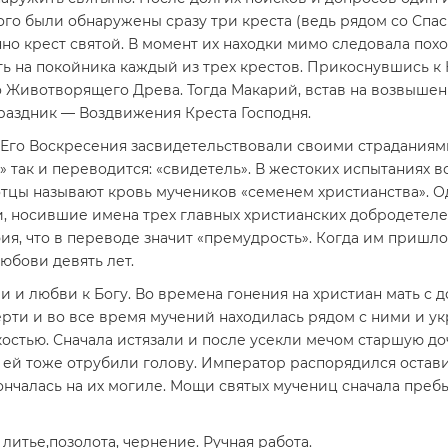
ного были обнаружены сразу три креста (ведь рядом со Спа
енно крест святой. В момент их находки мимо следовала по
ь на покойника каждый из трех крестов. Прикоснувшись к
Животворящего Древа. Тогда Макарий, встав на возвышенно
праздник — Воздвижения Креста Господня.
Его Воскресения засвидетельствовали своими страданиям
» так и переводится: «свидетель». В жестоких испытаниях в
тцы называют кровь мучеников «семенем христианства». Од
и, носившие имена трех главных христианских добродетеле
фия, что в переводе значит «премудрость». Когда им пришл
юбови девять лет.
 и любви к Богу. Во времена гонения на христиан мать с 
ерти и во все время мучений находилась рядом с ними и ук
стью. Сначала истязали и после усекли мечом старшую до
 ей тоже отрубили голову. Император распорядился оставит
чалась на их могиле. Мощи святых мучениц сначала пребывал
итье,позолота, чернение. Ручная работа.