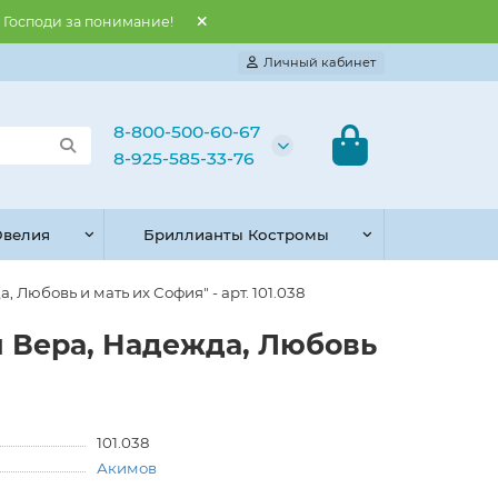
и Господи за понимание!
Личный кабинет
8-800-500-60-67
8-925-585-33-76
велия
Бриллианты Костромы
Любовь и мать их София" - арт. 101.038
ы Вера, Надежда, Любовь
101.038
Акимов