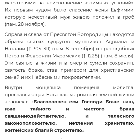
«карателями за неисполнение взаимных условий».
Их первым чудом было спасение жены Евфимии,
которую нечестивый муж живою положил в гроб
(пам. 28 ноября).
Справа и слева от Пресвятой Богородицы находятся
образы святых супругов мучеников Адриана и
Наталии († 305–311) (пам. 8 сентября) и преподобных
Петра и Февронии Муромских († 1228) (пам. 8 июля).
Эти святые в жизни и в смерти сумели сохранить
святость брака, став примером для христианских
семей и их Небесными покровителями.
Внутри мощевика помещена молитва,
прославляющая Бога как устроителя земной жизни
человека: «
Благословен еси Господи Боже наш,
иже тайного и чистого брака
священнодействителю, и телесного
законоположителю, нетления хранителю,
житейских благий строителю
».