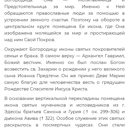
Предстоятельница за мир. Именно к Ней
обращаются православные люди за помощью в
устроении земного счастья. Поэтому на обороте в
центральном круге помещена Ее икона, где Она
изображена молящейся за мир и простирающей
над ним Свой Покров.
Окружают Богородицу иконы святых покровителей
семьи и брака. В самом верху — Архангел Гавриил,
Божий вестник. Именно он был послан Богом
возвестить св. Захарии о рождении у него великого
сына Иоанна Предтечи. Он же принес Деве Марии
самую благую для человечества весть о грядущем
Рождестве Спасителя Иисуса Христа.
В основании вертикальной перекладины помещена
икона святых мучеников и исповедников из г.
Эдессы братьев Самона и Гурия († ок. 299–306) и
дьякона Авива († 322). Особое служение этих святых
раскрылось в посмертных чудесах. Они стали