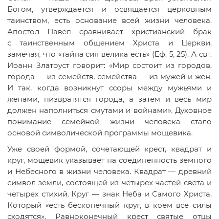
Богом, утверждается и освящается церковным
таинством, есть основание всей жизни человека.
Апостол Павел сравнивает христианский брак
с таинственным общением Христа и Церкви,
замечая, что «тайна сия велика есть» (Еф. 5, 25). А свт.
Иоанн Златоуст говорит: «Мир состоит из городов,
города — из семейств, семейства — из мужей и жен.
И так, когда возникнут ссоры между мужьями и
женами, низвратятся города, а затем и весь мир
должен наполниться смутами и войнами». Духовное
понимание семейной жизни человека стало
основой символической программы мощевика.
Уже своей формой, сочетающей крест, квадрат и
круг, мощевик указывает на соединенность земного
и Небесного в жизни человека. Квадрат — древний
символ земли, состоящей из четырех частей света и
четырех стихий. Круг — знак Неба и Самого Христа,
Который «есть бесконечный круг, в коем все силы
сходятся». Равноконечный крест святые отцы