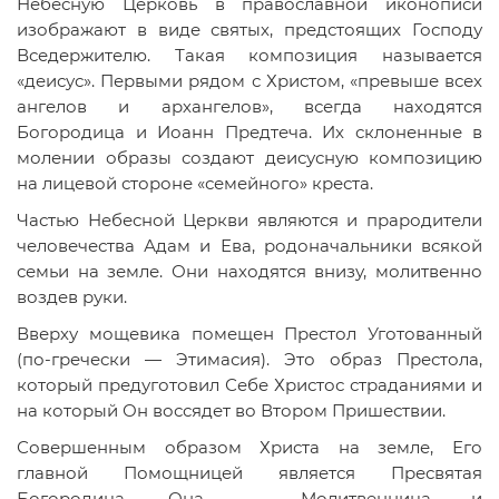
Небесную Церковь в православной иконописи
изображают в виде святых, предстоящих Господу
Вседержителю. Такая композиция называется
«деисус». Первыми рядом с Христом, «превыше всех
ангелов и архангелов», всегда находятся
Богородица и Иоанн Предтеча. Их склоненные в
молении образы создают деисусную композицию
на лицевой стороне «семейного» креста.
Частью Небесной Церкви являются и прародители
человечества Адам и Ева, родоначальники всякой
семьи на земле. Они находятся внизу, молитвенно
воздев руки.
Вверху мощевика помещен Престол Уготованный
(по-гречески — Этимасия). Это образ Престола,
который предуготовил Себе Христос страданиями и
на который Он воссядет во Втором Пришествии.
Совершенным образом Христа на земле, Его
главной Помощницей является Пресвятая
Богородица. Она — Молитвенница и