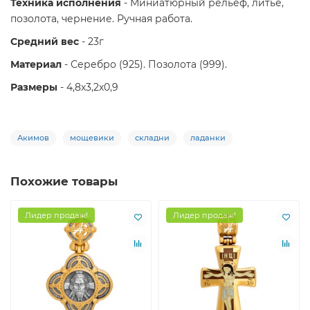
Техника исполнения
- Миниатюрный рельеф, литье,
позолота, чернение. Ручная работа.
Средний вес
- 23г
Материал
- Серебро (925). Позолота (999).
Размеры
- 4,8х3,2х0,9
Акимов
мощевики
складни
ладанки
Похожие товары
Лидер продаж!
Лидер продаж!