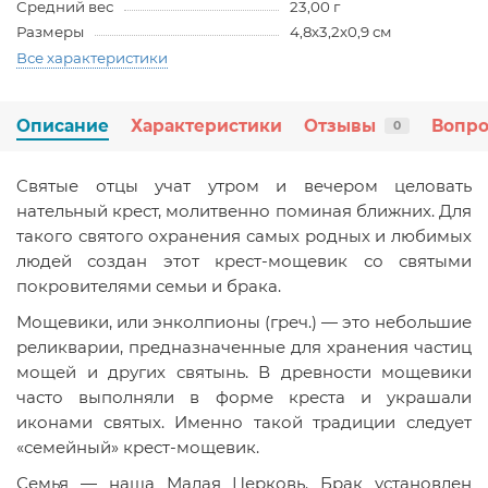
Средний вес
23,00 г
Размеры
4,8х3,2х0,9 см
Все характеристики
Описание
Характеристики
Отзывы
Вопро
0
Cвятые отцы учат утром и вечером целовать
нательный крест, молитвенно поминая ближних. Для
такого святого охранения самых родных и любимых
людей создан этот крест-мощевик со святыми
покровителями семьи и брака.
Мощевики, или энколпионы (греч.) — это небольшие
реликварии, предназначенные для хранения частиц
мощей и других святынь. В древности мощевики
часто выполняли в форме креста и украшали
иконами святых. Именно такой традиции следует
«семейный» крест-мощевик.
Семья — наша Малая Церковь. Брак установлен