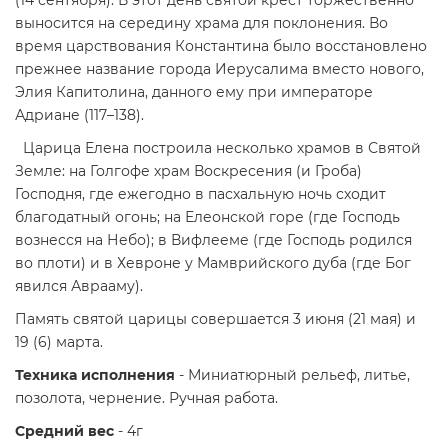
выносится на середину храма для поклонения. Во
время царствования Константина было восстановлено
прежнее название города Иерусалима вместо нового,
Элия Капитолина, данного ему при императоре
Адриане (117–138).
Царица Елена построила несколько храмов в Святой
Земле: на Голгофе храм Воскресения (и Гроба)
Господня, где ежегодно в пасхальную ночь сходит
благодатный огонь; на Елеонской горе (где Господь
вознесся на Небо); в Вифлееме (где Господь родился
во плоти) и в Хевроне у Мамврийского дуба (где Бог
явился Аврааму).
Память святой царицы совершается 3 июня (21 мая) и
19 (6) марта.
Техника исполнения
- Миниатюрный рельеф, литье,
позолота, чернение. Ручная работа.
Средний вес
- 4г