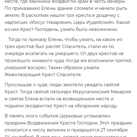
месте, где язычники воздвигли храм в честь Венеры.
По приказанию Елены здание сломали и начали рыть
землю. В раскопках нашли три креста и дощечку с
надписью: «Иисус Назарянин, Царь Иудейский». Какой
из них Крест Господень, узнать было невозможно.
Тогда по приказу Елены, чтобы узнать, на каком из
трех крестов был распят Спаситель, стали их по
очереди возлагать на умершего. От двух крестов не
произошло никакого чуда. Когда же возложили третий,
умерший воскрес. Таким образом узнали
Животворящий Крест Спасителя.
Прослышав о чуде, люди захотели увидеть святой
Крест. Тогда святой патриарх Иерусалимский Макарий
и святая Елена встали на возвышенном месте и
подняли (воздвигли) Крест на обозрение народу.
В память этого события Церковью установлен
праздник Воздвижения Креста Господня. Этот праздник
относится к числу великих и празднуется 27 сентября
(14 сентября). В этот день святой крест торжественно