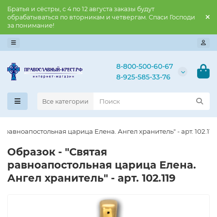
Братья и сёстры, с 4 по 12 августа заказы будут
обрабатываться по вторникам и четвергам. Спаси Господи
за понимание!
8-800-500-60-67
8-925-585-33-76
Все категории
я равноапостольная царица Елена. Ангел хранитель" - арт. 102.119
Образок - "Святая
равноапостольная царица Елена.
Ангел хранитель" - арт. 102.119