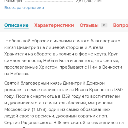
Размеры
2,5х1,7х0,2 см
Все характеристики
Описание
Характеристики
Отзывы
Вопро
0
Небольшой образок с иконами святого благоверного
князя Димитрия на лицевой стороне и Ангела
Хранителя на обороте выполнен в форме круга. Круг —
символ вечности, Неба и Бога и знак того, что святые,
прославленные Христом, пребывают с Ним в Вечности
на Небесах.
Святой благоверный князь Димитрий Донской
родился в семье великого князя Ивана Красного в 1350
году. После смерти отца в 1359 году его воспитателем
и духовником стал святитель Алексий, митрополит
Московский († 1378), один из самых образованных
людей своего времени, духовный соратник прп.
Сергия Радонежского. В 16 лет святой князь женился на