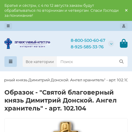
Братья и сёстры, с 4 по 12 августа заказы будут
обрабатываться по вторникам и четвергам. Спаси Господи
за понимание!
8-800-500-60-67
8-925-585-33-76
Все категории
верный князь Димитрий Донской. Ангел хранитель" - арт. 102.104
Образок - "Святой благоверный
князь Димитрий Донской. Ангел
хранитель" - арт. 102.104