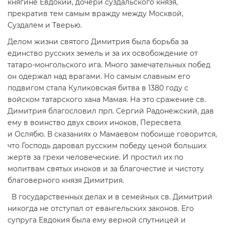
княгине Евдокии, дочери суздальского князя,
прекратив тем самым вражду между Москвой,
Суздалем и Тверью.
Делом жизни святого Димитрия была борьба за
единство русских земель и за их освобождение от
татаро-монгольского ига. Много замечательных побед
он одержал над врагами. Но самым славным его
подвигом стала Куликовская битва в 1380 году с
войском татарского хана Мамая. На это сражение св.
Димитрия благословил прп. Сергий Радонежский, дав
ему в воинство двух своих иноков, Пересвета
и Ослябю. В сказаниях о Мамаевом побоище говорится,
что Господь даровал русским победу ценой больших
жертв за грехи человеческие. И простил их по
молитвам святых иноков и за благочестие и чистоту
благоверного князя Димитрия.
В государственных делах и в семейных св. Димитрий
никогда не отступал от евангельских законов. Его
супруга Евдокия была ему верной спутницей и