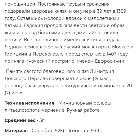
помощницей. Постоянные труды и сражения
подорвали здоровье князя, и он умер в 39 лет в 1389
году. Оставшись молодой вдовой с малолетними
детьми, Евдокия продолжала вести светский образ
жизни, но под богатыми одеждами тайно носила
вериги. Все свое личное имение княгиня раздала
бедным, основала Вознесенский монастырь в Москве и
Горицкий в Переяславле, перед смертью в 1407 году
приняла иноческий постриг с именем Евфросинии.
Память святого благоверного князя Димитрия
Донского Церковь совершает 2 июня (19 мая),
преподобная супруга его литургически поминается 20
(7) июля.
Техника исполнения
- Миниатюрный рельеф,
литье,позолота, чернение. Ручная работа.
Средний вес
- 5г
Материал
- Серебро (925). Позолота (999).